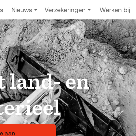
s
Nieuws
Verzekeringen
Werken bij
t land- en
erieel
te aan